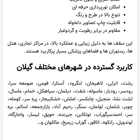
امکان نورپردازی حرفه ای
تنوع بالا در طرح و رنگ
قابلیت چاپ تصاویر دلخواه
مقاوم در برابر رطوبت و گردوغبار
این سقف ها به دلیل زیبایی و عملکرد بالا، در مراکز تجاری، هتل
ها، رستوران ها و فضاهای پزشکی بسیار پرکاربرد هستند.
کاربرد گسترده در شهرهای مختلف گیلان
رشت، انزلی، لاهیجان، لنگرود، آستارا، فومن، صومعه سرا،
رودسر، رودبار، ماسوله، شفت، دیلمان، سیاهکل، خمام، ماسال،
لشت نشا، منجیل، چابکسر، املش، خشکبیجار، پره سر، کومله،
چوبر، شلمان، لولمان، سنگر، رحیم آباد، بازارجمعه، اسالم، بره
سر، احمدسرگوراب، توتکابن، جیرنده، حویق، لیسار، واجارگاه،
لوندویل، رانکوه، اتاقور، گوراب زرمیخ، ماکلوان و…