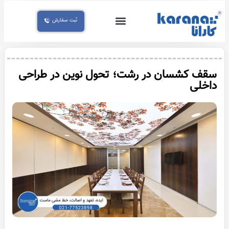
ثبت سفارش
تماس با ما
سقف کناف
سقف کاذب
صفحه اصلی
سقف معرق
آسمان مجازی
سقف کشسان
سقف کشسان در رشت؛ تحول نوین در طراحی
داخلی