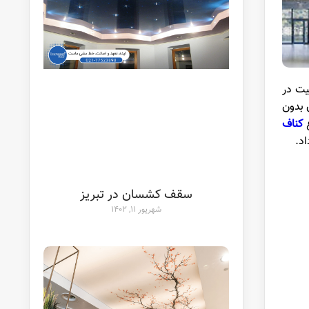
یت در
 بدون
ع
کناف
د.
سقف کشسان در تبریز
شهریور ۱۱, ۱۴۰۲