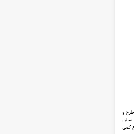
طرح و
 سالن
ع کمی